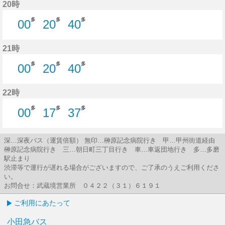
20時
多
多
多
00
20
40
0分はつ
20分はつ
40分はつ
21時
多
多
多
00
20
40
0分はつ
20分はつ
40分はつ
22時
多
多
多
00
17
37
0分はつ
17分はつ
37分はつ
深…深夜バス（運賃倍額） 無印…榊原記念病院行き 甲…甲州街道経由
榊原記念病院行き 三…朝日町三丁目行き 車…車返団地行き 多…多磨
駅止まり
渋滞等で運行が遅れる場合がございますので、ご了承のうえご利用くださ
い。
お問合せ：武蔵境営業所 ０４２２（３１）６１９１
ご利用にあたって
小田急バス