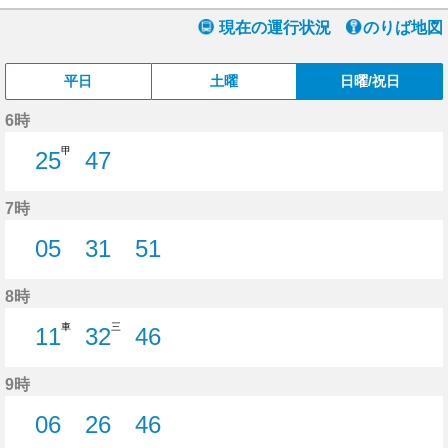
現在の運行状況
のりば地図
平日
土曜
日曜/祝日
6時
甲
25
47
25分はつ
47分はつ
7時
05
31
51
5分はつ
31分はつ
51分はつ
8時
車
三
11
32
46
11分はつ
32分はつ
46分はつ
9時
06
26
46