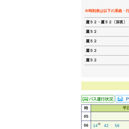
※時刻表は以下の系統・
鷹５２・鷹５２〔深夜〕
鷹５２
鷹５２
鷹５２
鷹５２
時
平
05
甲
06
14
42
56