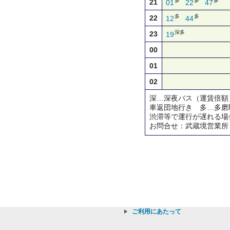
多
多
多
21
01
22
47
多
多
22
12
44
深多
23
19
00
01
02
深…深夜バス（運賃倍額
車返団地行き 多…多磨
渋滞等で運行が遅れる場
お問合せ：武蔵境営業所
ご利用にあたって