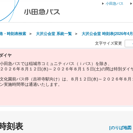
小田急バス
路・時刻表検索
＞
大沢公会堂 系統一覧
＞
大沢公会堂 時刻表(2026年4月
文字サイズ変更
ダイヤ
小
田
急
バ
ス
で
は
稲
城
市
コ
ミ
ュ
ニ
テ
ィ
バ
ス
（
ｉ
バ
ス
）
を
除
き
、
２
０
２
６
年
８
月
１
２
日
(
水
)
～
２
０
２
６
年
８
月
１
５
日
(
土
)
の
間
は
特
別
ダ
イ
文
化
園
前
バ
ス
停
（
吉
祥
寺
駅
向
け
）
は
、
８
月
１
２
日
(
水
)
～
２
０
２
６
年
８
月
ン
実
施
時
間
帯
は
通
過
い
た
し
ま
す
。
 時刻表
[のりば地図