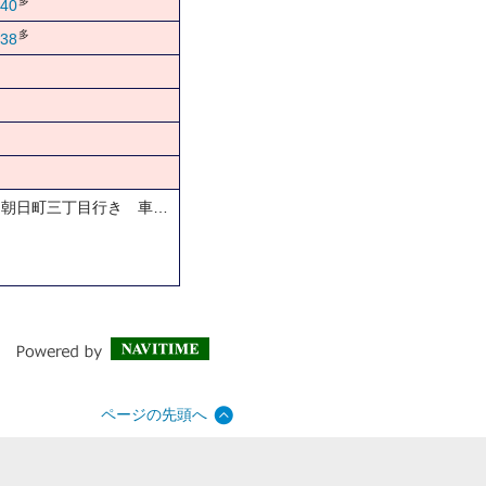
多
40
多
38
…朝日町三丁目行き 車…
ページの先頭へ