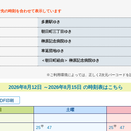
行先の時刻を合わせて表示しています
多磨駅ゆき
朝日町三丁目ゆき
榊原記念病院ゆき
車返団地ゆき
＜朝日町経由＞ 榊原記念病院ゆき
※ご利用環境によっては、正しく2次元バーコードを
2026年8月12日 ～2026年8月15日 の時刻表はこちら
日
土曜
甲
甲
25
47
25
47