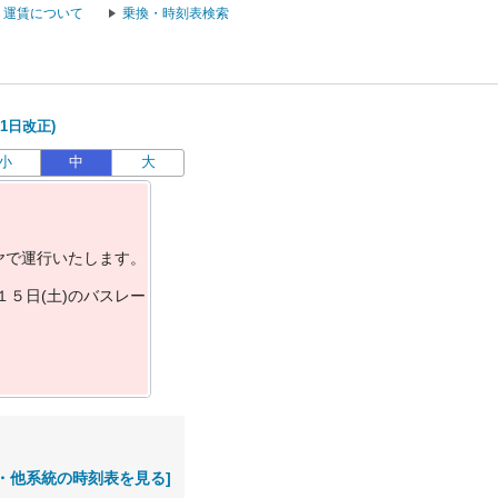
運賃について
乗換・時刻表検索
1日改正)
小
中
大
ヤ
で
運
行
い
た
し
ま
す
。
１
５
日
(
土
)
の
バ
ス
レ
ー
・他系統の時刻表を見る]