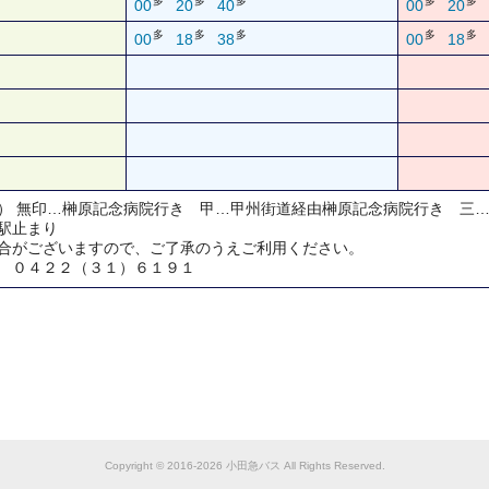
多
多
多
多
多
00
20
40
00
20
多
多
多
多
多
00
18
38
00
18
） 無印…榊原記念病院行き 甲…甲州街道経由榊原記念病院行き 三
駅止まり
合がございますので、ご了承のうえご利用ください。
 ０４２２（３１）６１９１
Copyright © 2016-2026 小田急バス All Rights Reserved.