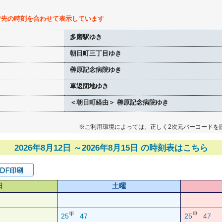
行先の時刻を合わせて表示しています
多磨駅ゆき
朝日町三丁目ゆき
榊原記念病院ゆき
車返団地ゆき
＜朝日町経由＞ 榊原記念病院ゆき
※ご利用環境によっては、正しく2次元バーコードを
2026年8月12日 ～2026年8月15日 の時刻表はこちら
日
土曜
甲
甲
25
47
25
47