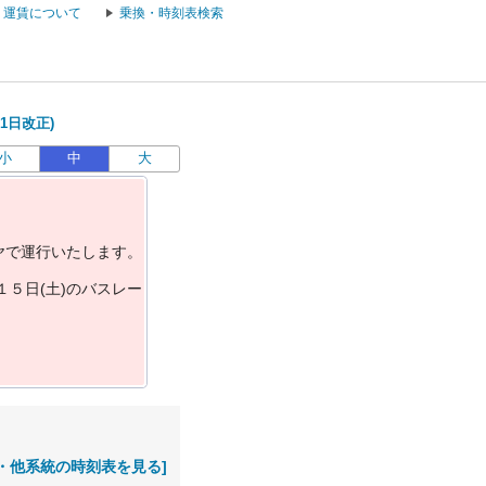
運賃について
乗換・時刻表検索
1日改正)
小
中
大
ヤ
で
運
行
い
た
し
ま
す
。
１
５
日
(
土
)
の
バ
ス
レ
ー
・他系統の時刻表を見る]