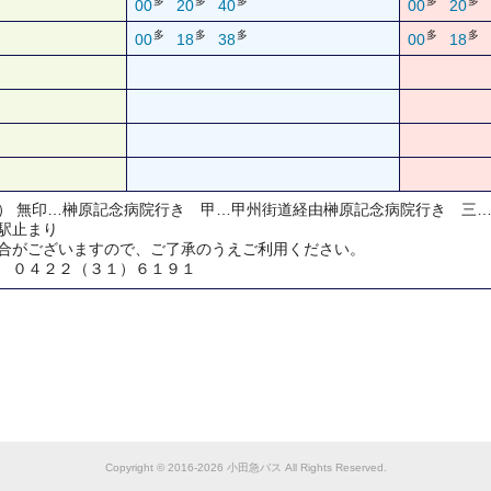
多
多
多
多
多
00
20
40
00
20
多
多
多
多
多
00
18
38
00
18
） 無印…榊原記念病院行き 甲…甲州街道経由榊原記念病院行き 三
駅止まり
合がございますので、ご了承のうえご利用ください。
 ０４２２（３１）６１９１
Copyright © 2016-2026 小田急バス All Rights Reserved.