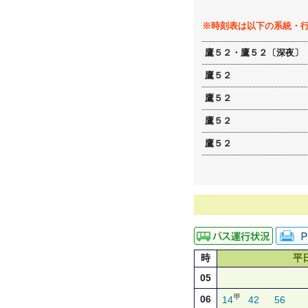
※時刻表は以下の系統・
鷹５２・鷹５２〔深夜〕
鷹５２
鷹５２
鷹５２
鷹５２
時
平
05
甲
06
14
42
56