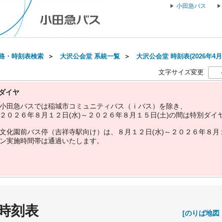
小田急バス
路・時刻表検索
＞
大沢公会堂 系統一覧
＞
大沢公会堂 時刻表(2026年4月
文字サイズ変更
ダイヤ
小
田
急
バ
ス
で
は
稲
城
市
コ
ミ
ュ
ニ
テ
ィ
バ
ス
（
ｉ
バ
ス
）
を
除
き
、
２
０
２
６
年
８
月
１
２
日
(
水
)
～
２
０
２
６
年
８
月
１
５
日
(
土
)
の
間
は
特
別
ダ
イ
文
化
園
前
バ
ス
停
（
吉
祥
寺
駅
向
け
）
は
、
８
月
１
２
日
(
水
)
～
２
０
２
６
年
８
月
ン
実
施
時
間
帯
は
通
過
い
た
し
ま
す
。
 時刻表
[のりば地図