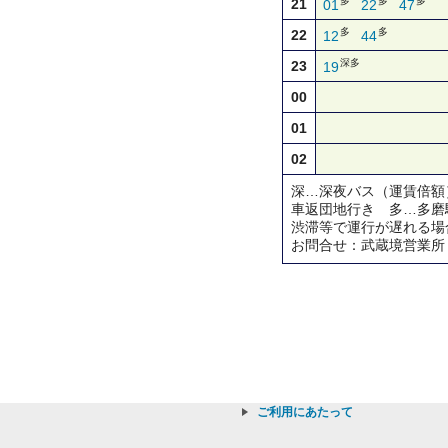
多
多
多
21
01
22
47
多
多
22
12
44
深多
23
19
00
01
02
深…深夜バス（運賃倍額
車返団地行き 多…多磨
渋滞等で運行が遅れる場
お問合せ：武蔵境営業所
ご利用にあたって