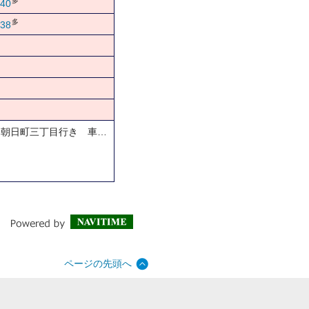
多
40
多
38
…朝日町三丁目行き 車…
ページの先頭へ