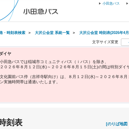
小田急バス
路・時刻表検索
＞
大沢公会堂 系統一覧
＞
大沢公会堂 時刻表(2026年4月
文字サイズ変更
ダイヤ
小
田
急
バ
ス
で
は
稲
城
市
コ
ミ
ュ
ニ
テ
ィ
バ
ス
（
ｉ
バ
ス
）
を
除
き
、
２
０
２
６
年
８
月
１
２
日
(
水
)
～
２
０
２
６
年
８
月
１
５
日
(
土
)
の
間
は
特
別
ダ
イ
文
化
園
前
バ
ス
停
（
吉
祥
寺
駅
向
け
）
は
、
８
月
１
２
日
(
水
)
～
２
０
２
６
年
８
月
ン
実
施
時
間
帯
は
通
過
い
た
し
ま
す
。
 時刻表
[のりば地図