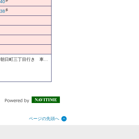
多
40
多
38
…朝日町三丁目行き 車…
ページの先頭へ