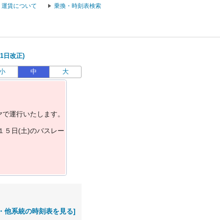
運賃について
乗換・時刻表検索
1日改正)
小
中
大
ヤ
で
運
行
い
た
し
ま
す
。
１
５
日
(
土
)
の
バ
ス
レ
ー
・他系統の時刻表を見る]