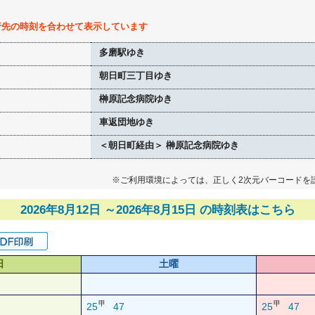
行先の時刻を合わせて表示しています
多磨駅ゆき
朝日町三丁目ゆき
榊原記念病院ゆき
車返団地ゆき
＜朝日町経由＞ 榊原記念病院ゆき
※ご利用環境によっては、正しく2次元バーコードを
2026年8月12日 ～2026年8月15日 の時刻表はこちら
日
土曜
甲
甲
25
47
25
47