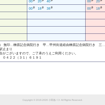
多
多
多
多
多
00
20
40
00
20
多
多
多
多
多
00
18
38
00
18
） 無印…榊原記念病院行き 甲…甲州街道経由榊原記念病院行き 三
駅止まり
合がございますので、ご了承のうえご利用ください。
 ０４２２（３１）６１９１
Copyright © 2016-2026 小田急バス All Rights Reserved.