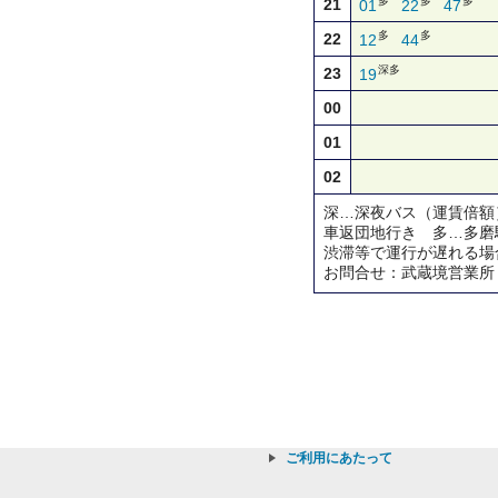
多
多
多
21
01
22
47
多
多
22
12
44
深多
23
19
00
01
02
深…深夜バス（運賃倍額
車返団地行き 多…多磨
渋滞等で運行が遅れる場
お問合せ：武蔵境営業所
ご利用にあたって