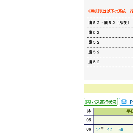
※時刻表は以下の系統・
鷹５２・鷹５２〔深夜〕
鷹５２
鷹５２
鷹５２
鷹５２
時
平
05
甲
06
14
42
56