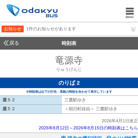
お知らせ
1件のお知らせがあります
戻る
時刻表
竜源寺
りゅうげん
りゅうげんじ
のりば 2
※時刻表は以下の行先・系統の時刻を合わせて表示しています
鷹５２
鷹５２
三鷹駅ゆき
三鷹駅ゆき
鷹５２
鷹５２
＜朝日町経由＞ 三鷹駅ゆき
朝日町経由
2026年4月1日改正
2026年8月12日～2026年8月15日の時刻表はこちら