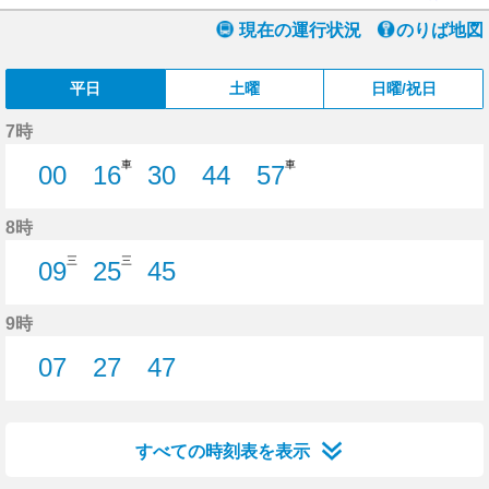
現在の運行状況
のりば地図
平日
土曜
日曜/祝日
7時
車
車
00
16
30
44
57
0分はつ
16分はつ
30分はつ
44分はつ
57分はつ
8時
三
三
09
25
45
9分はつ
25分はつ
45分はつ
9時
07
27
47
7分はつ
27分はつ
47分はつ
すべての時刻表を表示