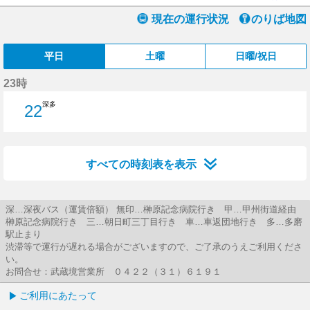
現在の運行状況
のりば地図
平日
土曜
日曜/祝日
23時
深多
22
22分はつ
すべての時刻表を表示
深…深夜バス（運賃倍額） 無印…榊原記念病院行き 甲…甲州街道経由
榊原記念病院行き 三…朝日町三丁目行き 車…車返団地行き 多…多磨
駅止まり
渋滞等で運行が遅れる場合がございますので、ご了承のうえご利用くださ
い。
お問合せ：武蔵境営業所 ０４２２（３１）６１９１
ご利用にあたって