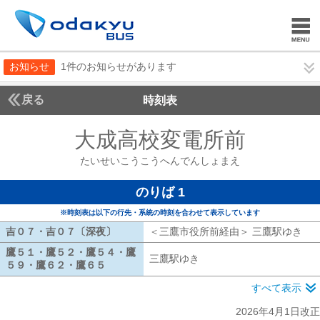
お知らせ
1件のお知らせがあります
戻る
時刻表
大成高校変電所前
たいせ
たいせいこうこうへんでんしょまえ
のりば 1
※時刻表は以下の行先・系統の時刻を合わせて表示しています
吉０７・吉０７〔深夜〕
吉０７・吉０７〔深夜〕
＜三鷹市役所前経由＞ 三鷹駅ゆき
三
鷹５１・鷹５２・鷹５４・鷹
三鷹駅ゆき
三鷹駅ゆき
５９・鷹６２・鷹６５
鷹５１・鷹５２・鷹５４・鷹５９・鷹６２・鷹
すべて表示
2026年4月1日改正