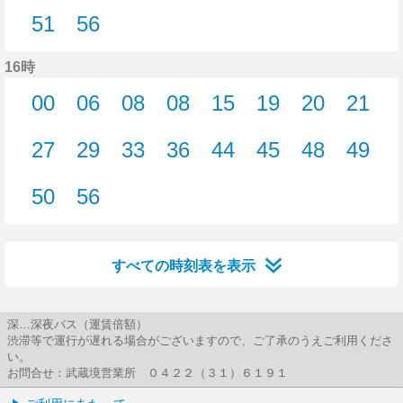
24分はつ
30分はつ
34分はつ
38分はつ
44分はつ
45分はつ
45分はつ
48分
51
56
51分はつ
56分はつ
16時
00
06
08
08
15
19
20
21
0分はつ
6分はつ
8分はつ
8分はつ
15分はつ
19分はつ
20分はつ
21分
27
29
33
36
44
45
48
49
27分はつ
29分はつ
33分はつ
36分はつ
44分はつ
45分はつ
48分はつ
49分
50
56
50分はつ
56分はつ
すべての時刻表を表示
深…深夜バス（運賃倍額）
渋滞等で運行が遅れる場合がございますので、ご了承のうえご利用くださ
い。
お問合せ：武蔵境営業所 ０４２２（３１）６１９１