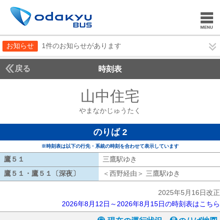
お知らせ
1件のお知らせがあります
戻る
時刻表
山中住宅
やまなかじ
やまなかじゅうたく
のりば 2
※時刻表は以下の行先・系統の時刻を合わせて表示しています
鷹５１
鷹５１
三鷹駅ゆき
三鷹駅ゆき
鷹５１・鷹５１〔深夜〕
鷹５１・鷹５１〔深夜〕
＜西野経由＞ 三鷹駅ゆき
西野経由 三
2025年5月16日改正
2026年8月12日～2026年8月15日の時刻表はこちら