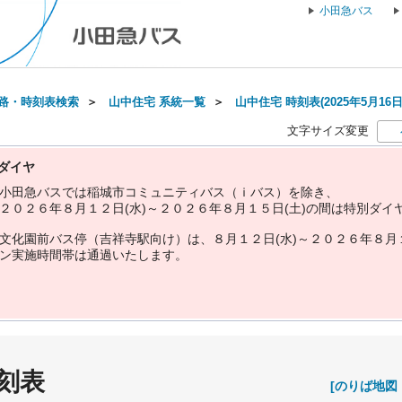
小田急バス
路・時刻表検索
＞
山中住宅 系統一覧
＞
山中住宅 時刻表(2025年5月16
文字サイズ変更
ダイヤ
小
田
急
バ
ス
で
は
稲
城
市
コ
ミ
ュ
ニ
テ
ィ
バ
ス
（
ｉ
バ
ス
）
を
除
き
、
２
０
２
６
年
８
月
１
２
日
(
水
)
～
２
０
２
６
年
８
月
１
５
日
(
土
)
の
間
は
特
別
ダ
イ
文
化
園
前
バ
ス
停
（
吉
祥
寺
駅
向
け
）
は
、
８
月
１
２
日
(
水
)
～
２
０
２
６
年
８
月
ン
実
施
時
間
帯
は
通
過
い
た
し
ま
す
。
刻表
[のりば地図