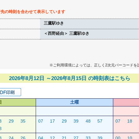
行先の時刻を合わせて表示しています
三鷹駅ゆき
＜西野経由＞ 三鷹駅ゆき
※ご利用環境によっては、正しく2次元バーコードを
2026年8月12日 ～2026年8月15日 の時刻表はこちら
日
土曜
3
29
35
07
17
29
39
48
57
07
18
8
8
24
26
04
12
21
27
33
39
00
10