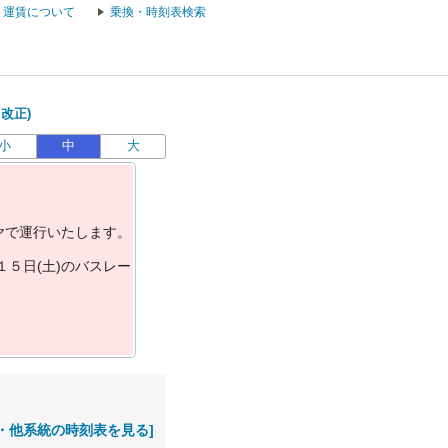
運賃について
乗換・時刻表検索
日改正)
小
中
大
ヤ
で
運
行
い
た
し
ま
す
。
１
５
日
(
土
)
の
バ
ス
レ
ー
・他系統の時刻表を見る]