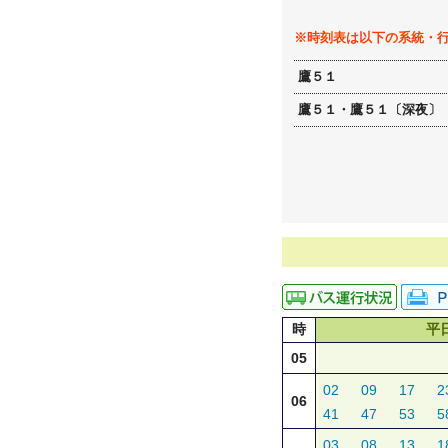
※時刻表は以下の系統・
鷹５１
鷹５１・鷹５１〔深夜〕
時
平
05
02
09
17
2
06
41
47
53
5
03
08
13
1