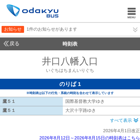
お知らせ
1件のお知らせがあります
戻る
時刻表
井口八幡入口
いぐちは
いぐちはちまんいりぐち
のりば 1
※時刻表は以下の行先・系統の時刻を合わせて表示しています
鷹５１
鷹５１
国際基督教大学ゆき
国際基督教大学ゆ
鷹５１
鷹５１
大沢十字路ゆき
大沢十字路ゆき
すべて表示
2026年4月1日改正
2026年8月12日～2026年8月15日の時刻表はこちら