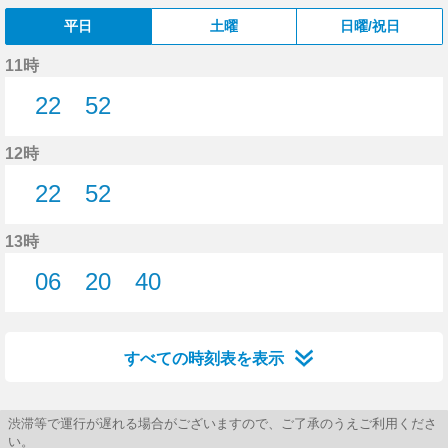
平日
土曜
日曜/祝日
11時
22
52
22分はつ
52分はつ
12時
22
52
22分はつ
52分はつ
13時
06
20
40
6分はつ
20分はつ
40分はつ
すべての時刻表を表示
渋滞等で運行が遅れる場合がございますので、ご了承のうえご利用くださ
い。