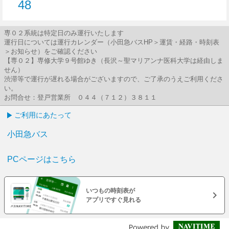
48
48分はつ
専０２系統は特定日のみ運行いたします
運行日については運行カレンダー（小田急バスHP＞運賃・経路・時刻表
＞お知らせ）をご確認ください
【専０２】専修大学９号館ゆき（長沢～聖マリアンナ医科大学は経由しま
せん）
渋滞等で運行が遅れる場合がございますので、ご了承のうえご利用くださ
い。
お問合せ：登戸営業所 ０４４（７１２）３８１１
ご利用にあたって
小田急バス
PCページはこちら
いつもの時刻表が
アプリですぐ見れる