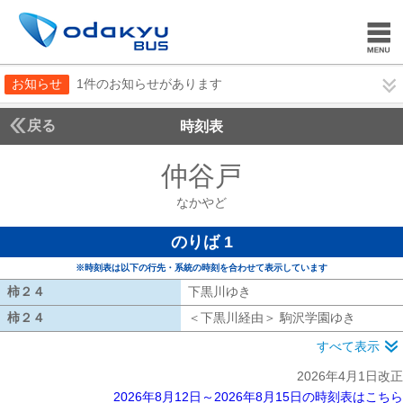
お知らせ
1件のお知らせがあります
戻る
時刻表
仲谷戸
なかやど
なかやど
のりば 1
※時刻表は以下の行先・系統の時刻を合わせて表示しています
柿２４
柿２４
下黒川ゆき
下黒川ゆき
柿２４
柿２４
＜下黒川経由＞ 駒沢学園ゆき
下黒川経
すべて表示
2026年4月1日改正
2026年8月12日～2026年8月15日の時刻表はこちら