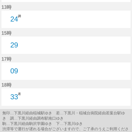
49分はつ
13時
調
24
24分はつ
15時
29
29分はつ
17時
09
9分はつ
18時
若
33
33分はつ
無印…下黒川経由稲城駅ゆき 若…下黒川・稲城台病院経由若葉台駅ゆ
き 調…下黒川経由調布駅南口ゆき
駒…下黒川経由駒沢学園ゆき 下…下黒川ゆき
渋滞等で運行が遅れる場合がございますので、ご了承のうえご利用くださ