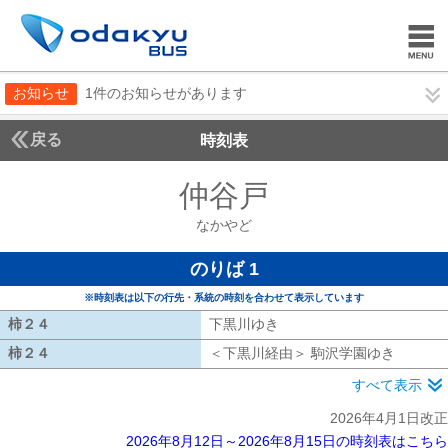
お知らせ
1件のお知らせがあります
戻る
時刻表
仲谷戸
なかやど
なかやど
のりば 1
※時刻表は以下の行先・系統の時刻を合わせて表示しています
柿２４
柿２４
下黒川ゆき
下黒川ゆき
柿２４
柿２４
＜下黒川経由＞ 駒沢学園ゆき
下黒川経
すべて表示
2026年4月1日改正
2026年8月12日～2026年8月15日の時刻表はこちら