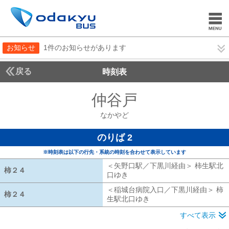
お知らせ
1件のお知らせがあります
戻る
時刻表
仲谷戸
なかやど
なかやど
のりば 2
※時刻表は以下の行先・系統の時刻を合わせて表示しています
＜矢野口駅／下黒川経由＞ 柿生駅北
柿２４
柿２４
口ゆき
矢野口駅／下黒川経由 柿生駅
＜稲城台病院入口／下黒川経由＞ 柿
柿２４
柿２４
生駅北口ゆき
稲城台病院入口／下黒川
すべて表示