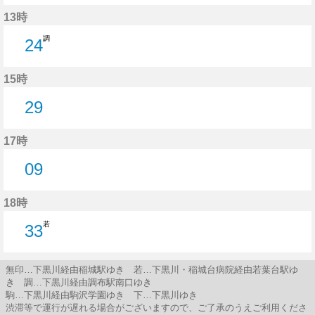
49分はつ
13時
調
24
24分はつ
15時
29
29分はつ
17時
09
9分はつ
18時
若
33
33分はつ
無印…下黒川経由稲城駅ゆき 若…下黒川・稲城台病院経由若葉台駅ゆ
き 調…下黒川経由調布駅南口ゆき
駒…下黒川経由駒沢学園ゆき 下…下黒川ゆき
渋滞等で運行が遅れる場合がございますので、ご了承のうえご利用くださ