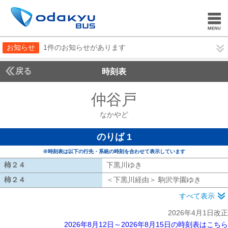
お知らせ
1件のお知らせがあります
戻る
時刻表
仲谷戸
なかやど
なかやど
のりば 1
※時刻表は以下の行先・系統の時刻を合わせて表示しています
柿２４
柿２４
下黒川ゆき
下黒川ゆき
柿２４
柿２４
＜下黒川経由＞ 駒沢学園ゆき
下黒川経
すべて表示
2026年4月1日改正
2026年8月12日～2026年8月15日の時刻表はこちら