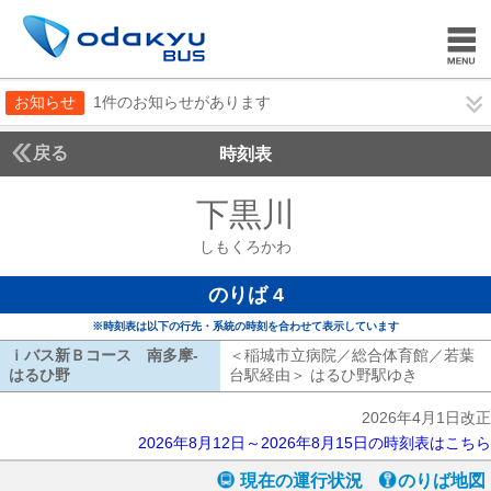
お知らせ
1件のお知らせがあります
戻る
時刻表
下黒川
しもくろか
しもくろかわ
のりば 4
※時刻表は以下の行先・系統の時刻を合わせて表示しています
ｉバス新Ｂコース 南多摩-
＜稲城市立病院／総合体育館／若葉
はるひ野
ｉバス新Ｂコース 南多摩-はるひ野
台駅経由＞ はるひ野駅ゆき
稲城市立
2026年4月1日改正
2026年8月12日～2026年8月15日の時刻表はこちら
現在の運行状況
のりば地図