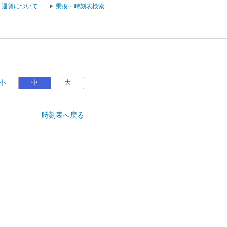
運賃について
乗換・時刻表検索
小
中
大
時刻表へ戻る