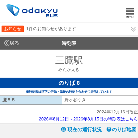
お知らせ
1件のお知らせがあります
戻る
時刻表
三鷹駅
みたかえき
みたかえき
のりば 8
※時刻表は以下の行先・系統の時刻を合わせて表示しています
鷹５５
鷹５５
野ヶ谷ゆき
野ヶ谷ゆき
2024年12月16日改正
2026年8月12日～2026年8月15日の時刻表はこちら
現在の運行状況
のりば地図