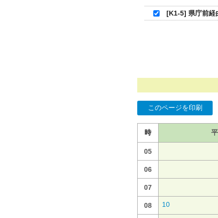
[K1-5] 県庁
このページを印刷
時
平
05
06
07
10
08