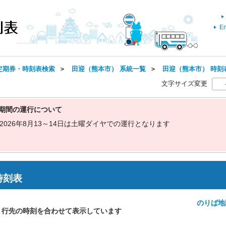
En
定期券・時刻表検索
＞
田迎（熊本市） 系統一覧
＞
田迎（熊本市） 時刻表(
文字サイズ変更
期間の運行について
2
0
2
6
年
8
月
1
3
～
1
4
日
は
土
曜
ダ
イ
ヤ
で
の
運
行
と
な
り
ま
す
時刻表
のりば地
・行先の時刻を合わせて表示しています