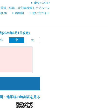
産交バスHP
運賃・経路・時刻表検索トップページ
glish
路線図
使い方ガイド
2024年6月1日改定)
小
中
大
図・他系統の時刻表を見る