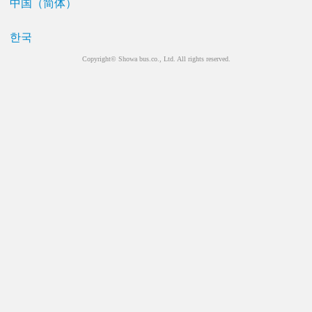
中国（简体）
한국
Copyright© Showa bus.co., Ltd. All rights reserved.