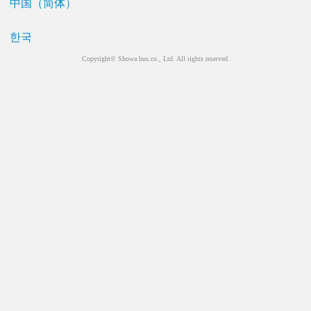
中国（简体）
한국
Copyright© Showa bus.co., Ltd. All rights reserved.