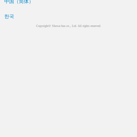
中国（简体）
한국
Copyright© Showa bus.co., Ltd. All rights reserved.