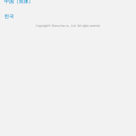
中国（简体）
한국
Copyright© Showa bus.co., Ltd. All rights reserved.