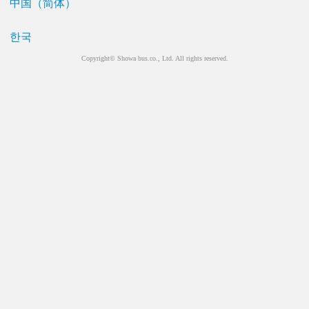
中国（简体）
한국
Copyright© Showa bus.co., Ltd. All rights reserved.