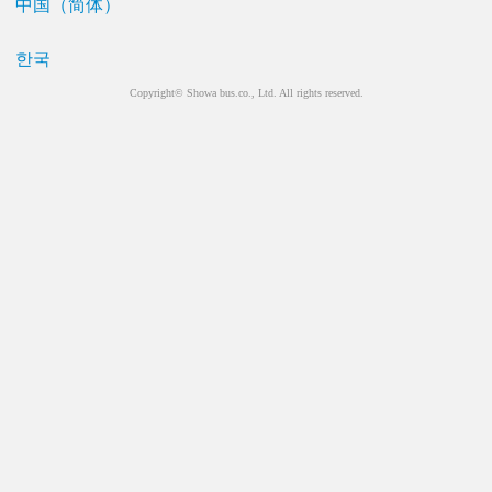
中国（简体）
한국
Copyright© Showa bus.co., Ltd. All rights reserved.