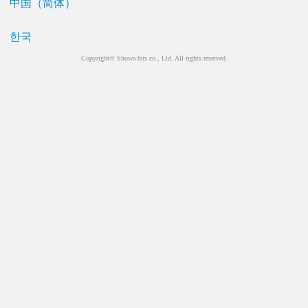
中国（简体）
한국
Copyright© Showa bus.co., Ltd. All rights reserved.