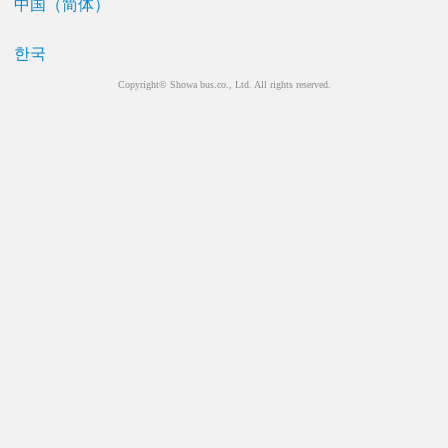
中国（简体）
한국
Copyright© Showa bus.co., Ltd. All rights reserved.