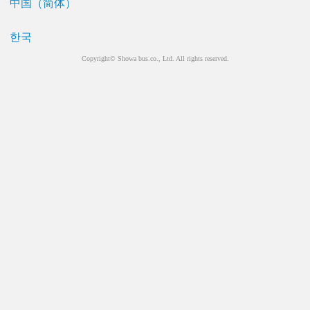
中国（简体）
한국
Copyright© Showa bus.co., Ltd. All rights reserved.