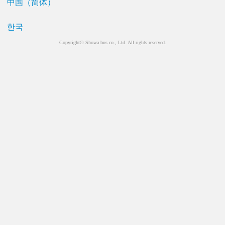
中国（简体）
한국
Copyright© Showa bus.co., Ltd. All rights reserved.