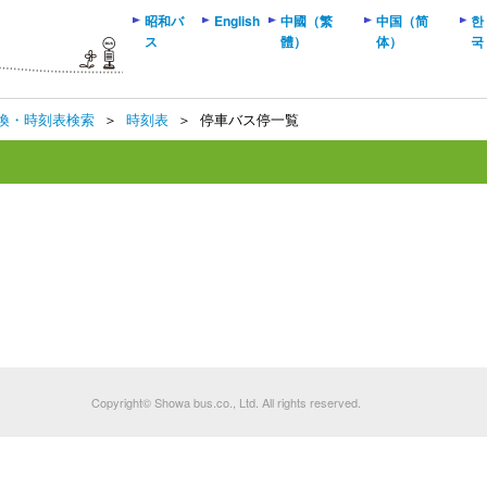
昭和バ
English
中國（繁
中国（简
한
ス
體）
体）
국
換・時刻表検索
＞
時刻表
＞
停車バス停一覧
Copyright© Showa bus.co., Ltd. All rights reserved.