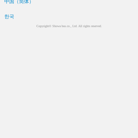
中国（简体）
한국
Copyright© Showa bus.co., Ltd. All rights reserved.