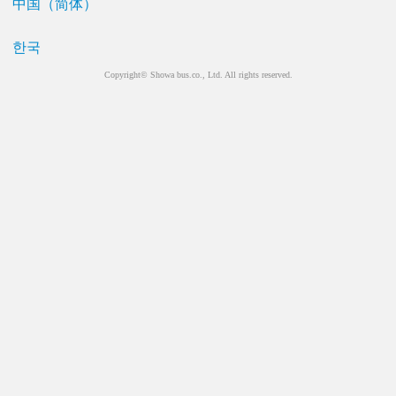
中国（简体）
한국
Copyright© Showa bus.co., Ltd. All rights reserved.