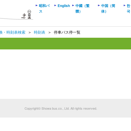
昭和バ
English
中國（繁
中国（简
한
ス
體）
体）
국
換・時刻表検索
＞
時刻表
＞
停車バス停一覧
Copyright© Showa bus.co., Ltd. All rights reserved.