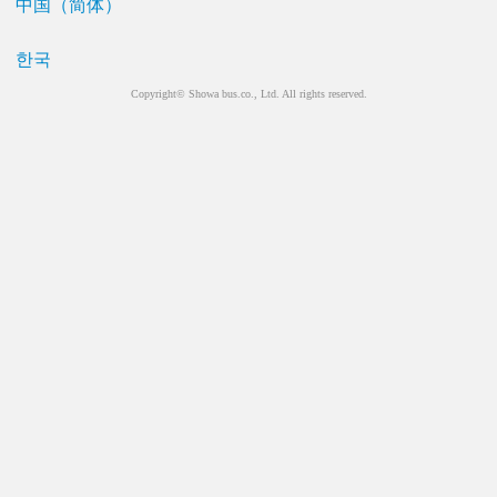
中国（简体）
한국
Copyright© Showa bus.co., Ltd. All rights reserved.