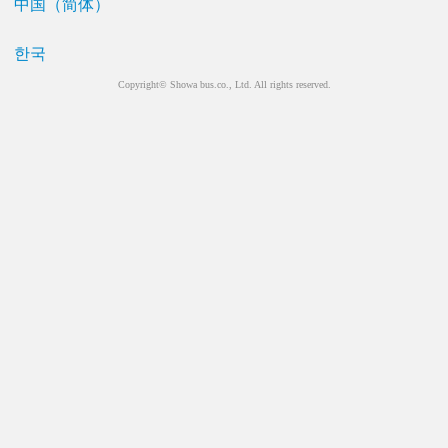
中国（简体）
한국
Copyright© Showa bus.co., Ltd. All rights reserved.