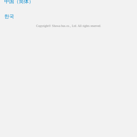
中国（简体）
한국
Copyright© Showa bus.co., Ltd. All rights reserved.