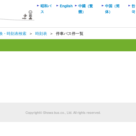
昭和バ
English
中國（繁
中国（简
한
ス
體）
体）
국
換・時刻表検索
＞
時刻表
＞
停車バス停一覧
Copyright© Showa bus.co., Ltd. All rights reserved.