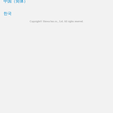
中国（简体）
한국
Copyright© Showa bus.co., Ltd. All rights reserved.