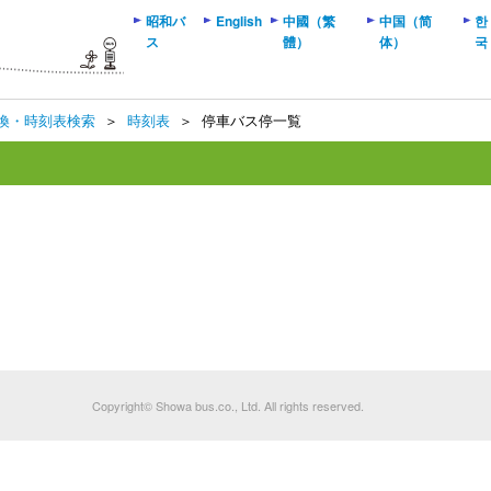
昭和バ
English
中國（繁
中国（简
한
ス
體）
体）
국
換・時刻表検索
＞
時刻表
＞
停車バス停一覧
Copyright© Showa bus.co., Ltd. All rights reserved.