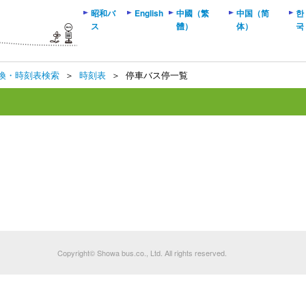
昭和バ
English
中國（繁
中国（简
한
ス
體）
体）
국
換・時刻表検索
＞
時刻表
＞
停車バス停一覧
Copyright© Showa bus.co., Ltd. All rights reserved.