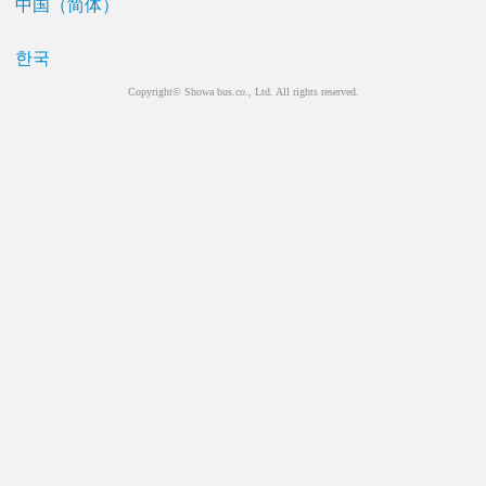
中国（简体）
한국
Copyright© Showa bus.co., Ltd. All rights reserved.