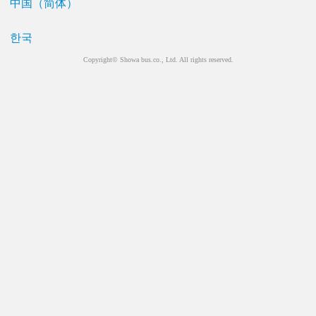
中国（简体）
한국
Copyright© Showa bus.co., Ltd. All rights reserved.