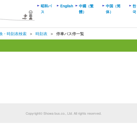
昭和バ
English
中國（繁
中国（简
한
ス
體）
体）
국
換・時刻表検索
＞
時刻表
＞
停車バス停一覧
Copyright© Showa bus.co., Ltd. All rights reserved.