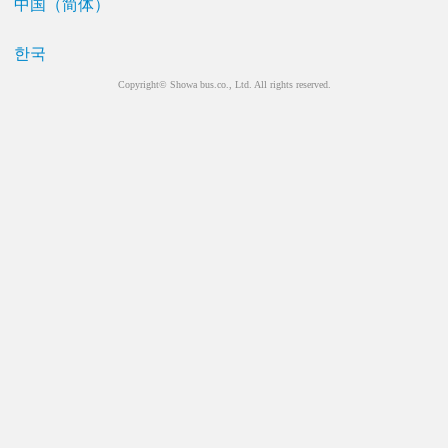
中国（简体）
한국
Copyright© Showa bus.co., Ltd. All rights reserved.