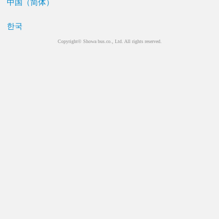
中国（简体）
한국
Copyright© Showa bus.co., Ltd. All rights reserved.