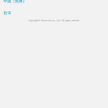
中国（简体）
한국
Copyright© Showa bus.co., Ltd. All rights reserved.