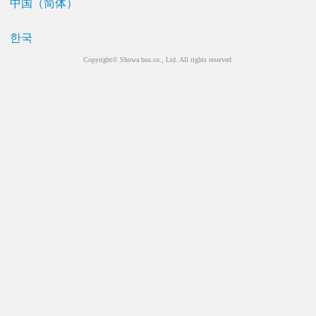
中国（简体）
한국
Copyright© Showa bus.co., Ltd. All rights reserved.