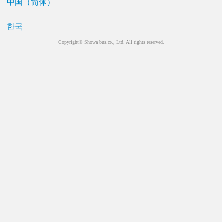
中国（简体）
한국
Copyright© Showa bus.co., Ltd. All rights reserved.